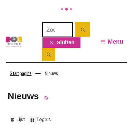
Naar inhoud
Ga naar verfijn of wijzig resultaten.
Waarmee kunnen we jou helpen? Wat 
Zoeken
Leopoldsburg
Menu
Sluiten
Zoek tonen / verbergen
Startpagina
Nieuws
Nieuws
RSS
Weergave
Lijst
Tegels