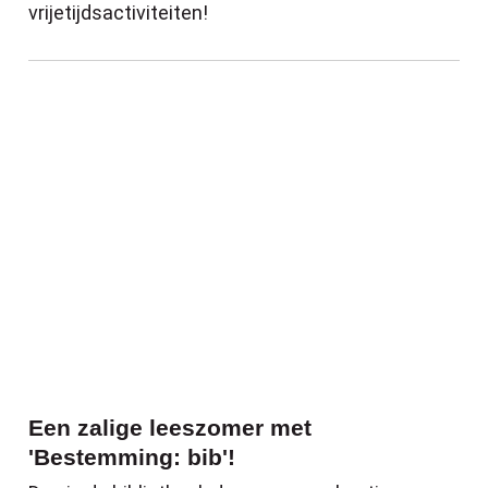
vrijetijdsactiviteiten!
Een zalige leeszomer met 'Bestemming: b
Een zalige leeszomer met
'Bestemming: bib'!