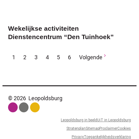
Wekelijkse activiteiten
Dienstencentrum “Den Tuinhoek”
Huidige pagina, pagina
pagina
pagina
pagina
pagina
pagina
1
2
3
4
5
6
Volgende
© 2026
Leopoldsburg
Leopoldsburg in beeld
UiT in Leopoldsburg
Stratenplan
Sitemap
Proclaimer
Cookies
Privacy
Toegankelijkheidsverklaring