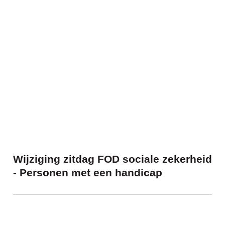
Wijziging zitdag FOD sociale zekerheid 
Wijziging zitdag FOD sociale zekerheid
- Personen met een handicap
De Pensioenlijn krijgt een nieuw telefo