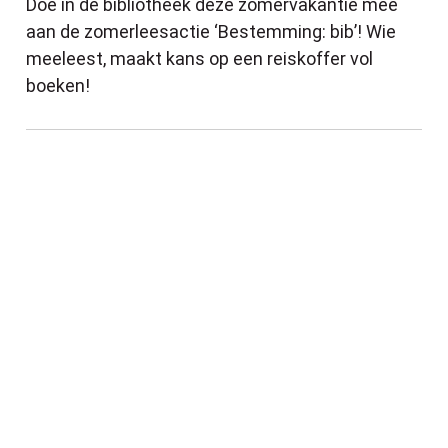
Doe in de bibliotheek deze zomervakantie mee
aan de zomerleesactie ‘Bestemming: bib’! Wie
meeleest, maakt kans op een reiskoffer vol
boeken!
Zorgzame buurten: een babbel in je buurt