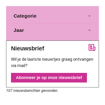
Filter op
Categorie
Jaar
Nieuwsbrief
Wil je de laatste nieuwtjes graag ontvangen
via mail?
Abonneer je op onze nieuwsbrief
107 nieuwsberichten gevonden.
Zitdag van 'Wonen in Limburg' in het ge