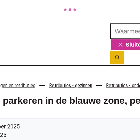
Waarmee ku
Sluit
Zoek ton
en en retributies
Retributies - gezinnen
Retributies - on
t parkeren in de blauwe zone, p
er 2025
025