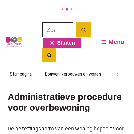
Naar inhoud
Waarmee kunnen we jou helpen? Wat 
Zoeken
Leopoldsburg
Menu
Sluiten
Zoek tonen / verbergen
Startpagina
Bouwen, verbouwen en wonen
Wonen
scroll
Administratieve procedure
voor overbewoning
De bezettingsnorm van een woning bepaalt voor