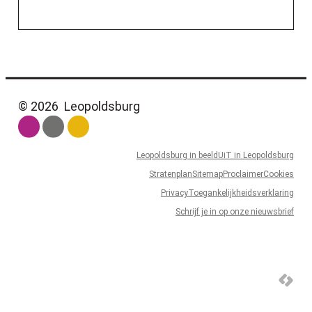
© 2026
Leopoldsburg
Leopoldsburg in beeld
UiT in Leopoldsburg
Stratenplan
Sitemap
Proclaimer
Cookies
Privacy
Toegankelijkheidsverklaring
Schrijf je in op onze nieuwsbrief
LCP