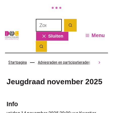
Naar inhoud
Waarmee kunnen we jou helpen? Wat 
Zoeken
Leopoldsburg
Menu
Sluiten
Zoek tonen / verbergen
Startpagina
Adviesraden en participatieraden
Jeugdr
scroll
Jeugdraad november 2025
Info