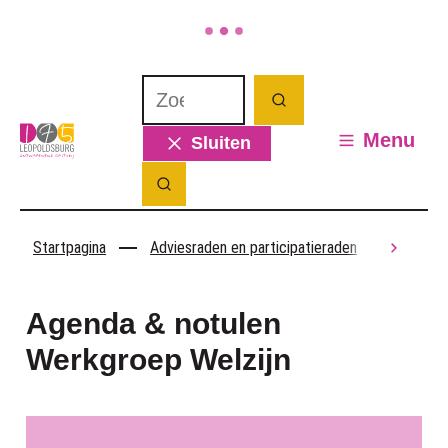
Naar inhoud
Waarmee kunnen we jou helpen? Wat 
Zoeken
Leopoldsburg
Menu
Sluiten
Zoek tonen / verbergen
Startpagina
Adviesraden en participatieraden
Werkgr
scroll
Agenda & notulen
Werkgroep Welzijn