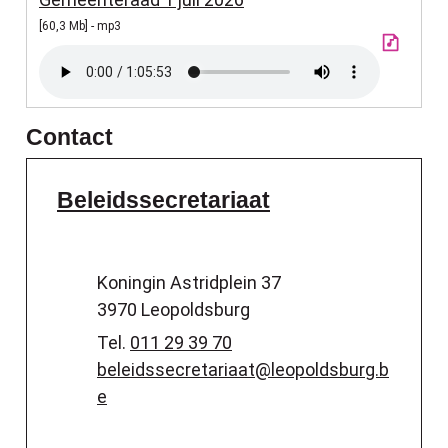
60,3 Mb
mp3
Contact
Beleidssecretariaat
Adres
Koningin Astridplein 37
,
3970
Leopoldsburg
Tel.
011 29 39 70
E-mail
beleidssecretariaat
@
leopoldsburg.b
e