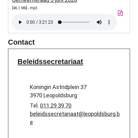
46,1 Mb
mp3
Contact
Beleidssecretariaat
Adres
Koningin Astridplein 37
,
3970
Leopoldsburg
Tel.
011 29 39 70
E-mail
beleidssecretariaat
@
leopoldsburg.b
e