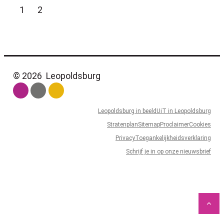
Huidige pagina, pagina
pagina
1
2
© 2026
Leopoldsburg
Leopoldsburg in beeld
UiT in Leopoldsburg
Stratenplan
Sitemap
Proclaimer
Cookies
Privacy
Toegankelijkheidsverklaring
Schrijf je in op onze nieuwsbrief
LCP
Naa