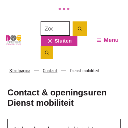
Naar inhoud
Waarmee kunnen we jou helpen? Wat 
Zoeken
Leopoldsburg
Menu
Sluiten
Zoek tonen / verbergen
Startpagina
Contact
Dienst mobiliteit
Contact & openingsuren
Dienst mobiliteit