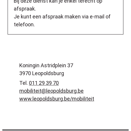
Bij deze dienst kan je enkel terecht op
afspraak.
Je kunt een afspraak maken via e-mail of
telefoon.
Contact
Adres
Koningin Astridplein 37
,
3970
Leopoldsburg
Tel.
011 29 39 70
E-mail
mobiliteit
@
leopoldsburg.be
Website
www.leopoldsburg.be/mobiliteit