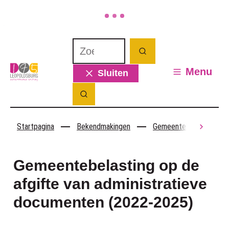
Naar inhoud
Waarmee kunnen we jou helpen? Wat 
Zoeken
Leopoldsburg
Menu
Sluiten
Zoek tonen / verbergen
Startpagina
Bekendmakingen
Gemeentebelastingen en
scroll
Gemeentebelasting op de
afgifte van administratieve
documenten (2022-2025)