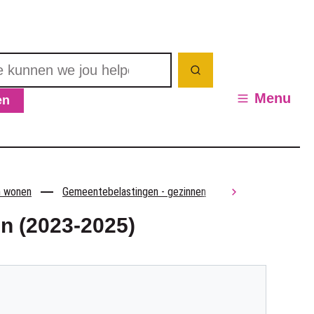
nnen we jou helpen? Wat zoek je?
Zoeken
Menu
en
en / verbergen
n wonen
Gemeentebelastingen - gezinnen
Gemeentebelasti
scroll naar li
n (2023-2025)