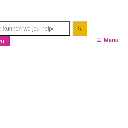
nnen we jou helpen? Wat zoek je?
Zoeken
Menu
en
en / verbergen