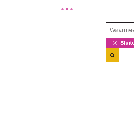
Waarmee ku
Sluit
Zoek ton