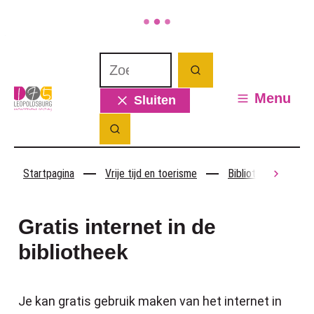
Naar inhoud
Waarmee kunnen we jou helpen? Wat 
Zoeken
Leopoldsburg
Menu
Sluiten
Zoek tonen / verbergen
Startpagina
Vrije tijd en toerisme
Bibliotheek
G
scroll
Gratis internet in de
bibliotheek
Je kan gratis gebruik maken van het internet in