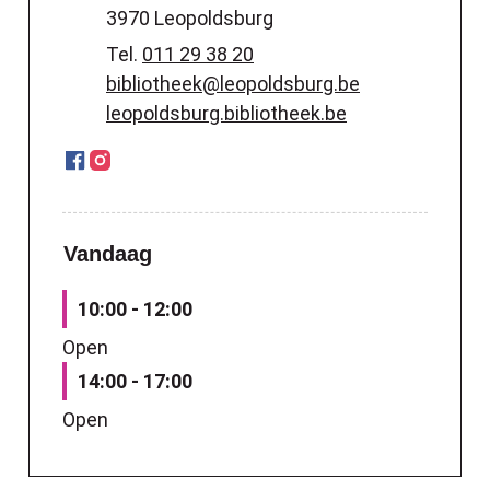
,
3970
Leopoldsburg
Tel.
011 29 38 20
E-mail
bibliotheek
@
leopoldsburg.be
Website
leopoldsburg.bibliotheek.be
Facebook
Instagram
Bibliotheek
Bibliotheek
Vandaag
10:00
-
12:00
Open
14:00
-
17:00
Open