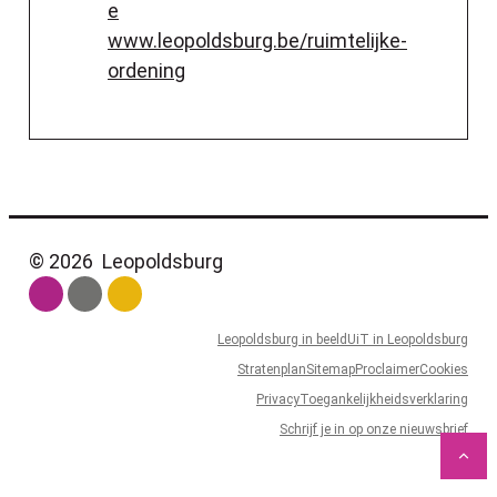
e
Website
www.leopoldsburg.be/ruimtelijke-
ordening
© 2026
Leopoldsburg
Leopoldsburg in beeld
UiT in Leopoldsburg
Stratenplan
Sitemap
Proclaimer
Cookies
Privacy
Toegankelijkheidsverklaring
Schrijf je in op onze nieuwsbrief
Naa