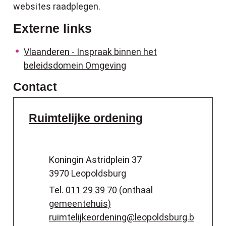
websites raadplegen.
Externe links
Vlaanderen - Inspraak binnen het
beleidsdomein Omgeving
Contact
Ruimtelijke ordening
Adres
Koningin Astridplein 37
,
3970
Leopoldsburg
Tel.
011 29 39 70 (onthaal
gemeentehuis)
E-mail
ruimtelijkeordening
@
leopoldsburg.b