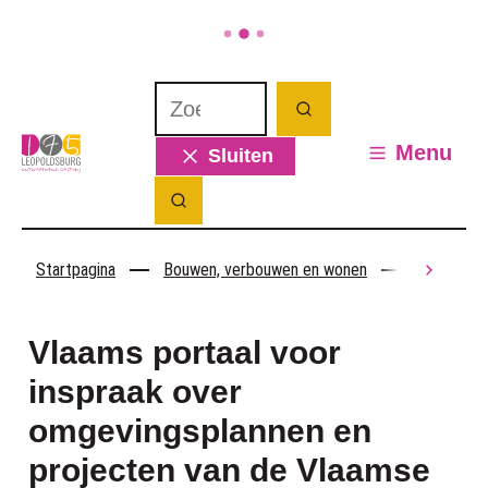
Naar inhoud
Waarmee kunnen we jou helpen? Wat 
Zoeken
Leopoldsburg
Menu
Sluiten
Zoek tonen / verbergen
Startpagina
Bouwen, verbouwen en wonen
Inspraak o
scroll
Vlaams portaal voor
inspraak over
omgevingsplannen en
projecten van de Vlaamse