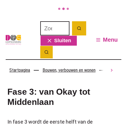
Naar inhoud
Waarmee kunnen we jou helpen? Wat 
Zoeken
Leopoldsburg
Menu
Sluiten
Zoek tonen / verbergen
Startpagina
Bouwen, verbouwen en wonen
Openbare 
scroll
Fase 3: van Okay tot
Middenlaan
In fase 3 wordt de eerste helft van de