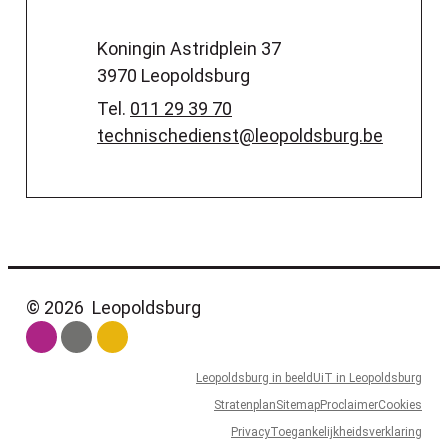
Adres
Koningin Astridplein 37
,
3970
Leopoldsburg
Tel.
011 29 39 70
E-mail
technischedienst
@
leopoldsburg.be
© 2026
Leopoldsburg
Leopoldsburg in beeld
UiT in Leopoldsburg
Stratenplan
Sitemap
Proclaimer
Cookies
Privacy
Toegankelijkheidsverklaring