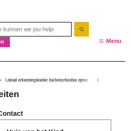
nnen we jou helpen? Wat zoek je?
Zoeken
Menu
en
en / verbergen
Lokaal erkenningskader buitenschoolse opvang en activiteiten
scroll naar li
eiten
Contact