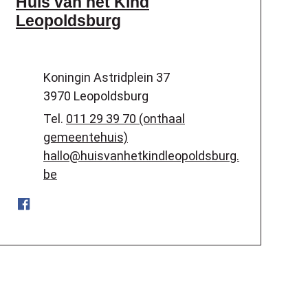
Huis van het Kind
Leopoldsburg
Adres
Koningin Astridplein 37
,
3970
Leopoldsburg
Tel.
011 29 39 70 (onthaal
gemeentehuis)
E-mail
hallo
@
huisvanhetkindleopoldsburg.
be
Facebook
Huis van het Kind Leopoldsburg