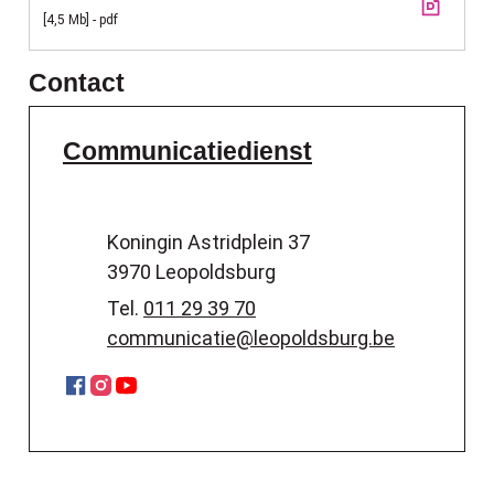
4,5 Mb
pdf
Contact
Communicatiedienst
Adres
Koningin Astridplein 37
,
3970
Leopoldsburg
Tel.
011 29 39 70
E-mail
communicatie
@
leopoldsburg.be
Facebook
Instagram
YouTube
Communicatiedienst
Communicatiedienst
Communicatiedienst