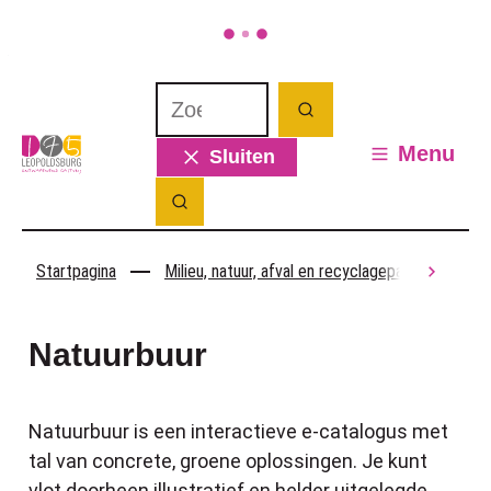
Naar inhoud
Waarmee kunnen we jou helpen? Wat 
Zoeken
Leopoldsburg
Menu
Sluiten
Zoek tonen / verbergen
Startpagina
Milieu, natuur, afval en recyclagepark
Nat
scroll
Natuurbuur
Natuurbuur is een interactieve e-catalogus met
tal van concrete, groene oplossingen. Je kunt
vlot doorheen illustratief en helder uitgelegde