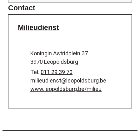
Contact
Milieudienst
Adres
Koningin Astridplein 37
,
3970
Leopoldsburg
Tel.
011 29 39 70
E-mail
milieudienst
@
leopoldsburg.be
Website
www.leopoldsburg.be/milieu