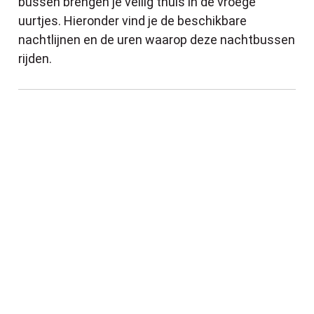
bussen brengen je veilig thuis in de vroege
uurtjes. Hieronder vind je de beschikbare
nachtlijnen en de uren waarop deze nachtbussen
rijden.
Een sterke start in september dankzij de