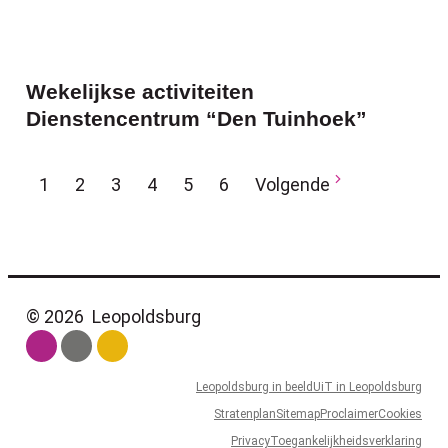
Wekelijkse activiteiten
Dienstencentrum “Den Tuinhoek”
Huidige pagina, pagina
pagina
pagina
pagina
pagina
pagina
1
2
3
4
5
6
Volgende
© 2026
Leopoldsburg
Leopoldsburg in beeld
UiT in Leopoldsburg
Stratenplan
Sitemap
Proclaimer
Cookies
Privacy
Toegankelijkheidsverklaring