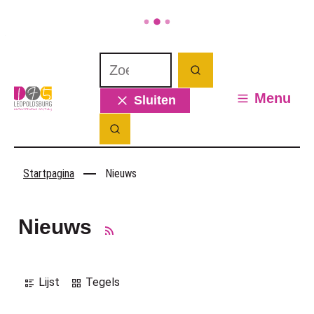
Naar inhoud
Ga naar verfijn of wijzig resultaten.
Waarmee kunnen we jou helpen? Wat 
Zoeken
Leopoldsburg
Menu
Sluiten
Zoek tonen / verbergen
Startpagina
Nieuws
Nieuws
RSS
Weergave
Lijst
Tegels