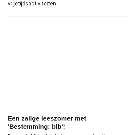
vrijetijdsactiviteiten!
Een zalige leeszomer met 'Bestemming: b
Een zalige leeszomer met
'Bestemming: bib'!