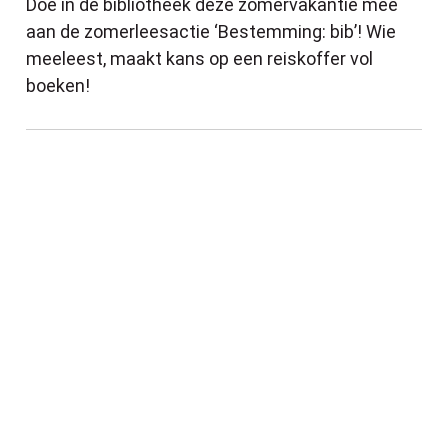
Doe in de bibliotheek deze zomervakantie mee
aan de zomerleesactie ‘Bestemming: bib’! Wie
meeleest, maakt kans op een reiskoffer vol
boeken!
Zorgzame buurten: een babbel in je buurt