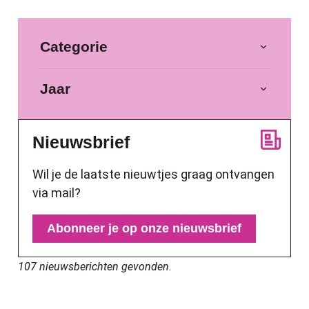
Filter op
Categorie
Jaar
Nieuwsbrief
Wil je de laatste nieuwtjes graag ontvangen
via mail?
Abonneer je op onze nieuwsbrief
107 nieuwsberichten gevonden.
Blauwalgen op het kanaal: captatieverbod