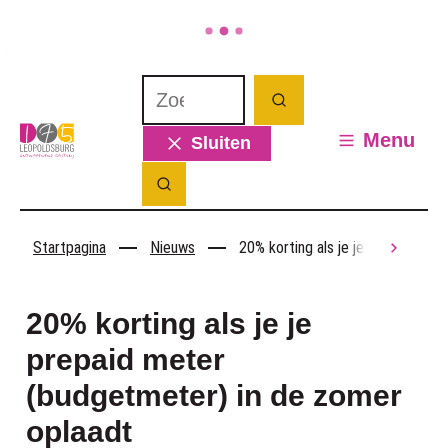
Naar inhoud
Waarmee kunnen we jou helpen? Wat 
Zoeken
Leopoldsburg
Menu
Sluiten
Zoek tonen / verbergen
Startpagina
Nieuws
20% korting als je je prepaid me
scroll
20% korting als je je
prepaid meter
(budgetmeter) in de zomer
oplaadt