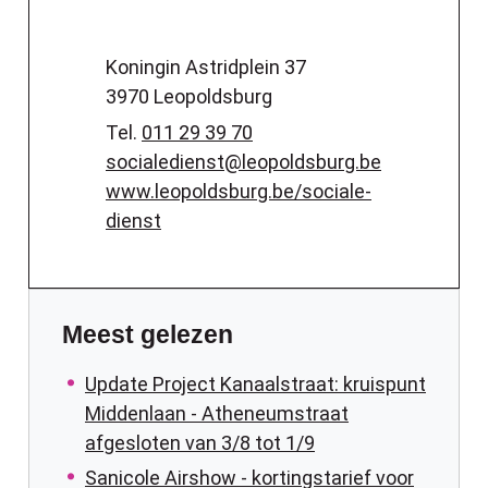
Adres
Koningin Astridplein 37
,
3970
Leopoldsburg
Tel.
011 29 39 70
E-mail
socialedienst
@
leopoldsburg.be
Website
www.leopoldsburg.be/sociale-
dienst
Meest gelezen
Update Project Kanaalstraat: kruispunt
Middenlaan - Atheneumstraat
afgesloten van 3/8 tot 1/9
Sanicole Airshow - kortingstarief voor