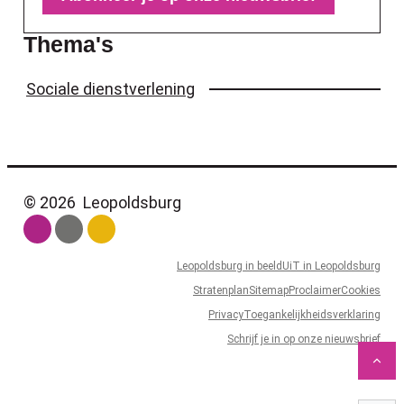
Thema's
Sociale dienstverlening
© 2026
Leopoldsburg
Leopoldsburg in beeld
UiT in Leopoldsburg
Stratenplan
Sitemap
Proclaimer
Cookies
Privacy
Toegankelijkheidsverklaring
Schrijf je in op onze nieuwsbrief
Naa