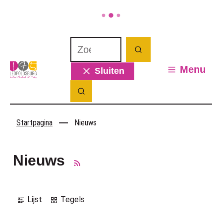
Naar inhoud
Ga naar verfijn of wijzig resultaten.
Waarmee kunnen we jou helpen? Wat 
Zoeken
Leopoldsburg
Menu
Sluiten
Zoek tonen / verbergen
Startpagina
Nieuws
Nieuws
RSS
Weergave
Lijst
Tegels