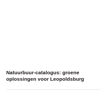
Natuurbuur-catalogus: groene oplossing
Natuurbuur-catalogus: groene
oplossingen voor Leopoldsburg
Vrijwilligers gezocht voor herdenkingen