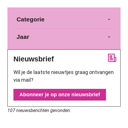
Filter op
Categorie
Jaar
Nieuwsbrief
Wil je de laatste nieuwtjes graag ontvangen
via mail?
Abonneer je op onze nieuwsbrief
107 nieuwsberichten gevonden.
Nieuwe snelheidsbeperking van 50 km/u