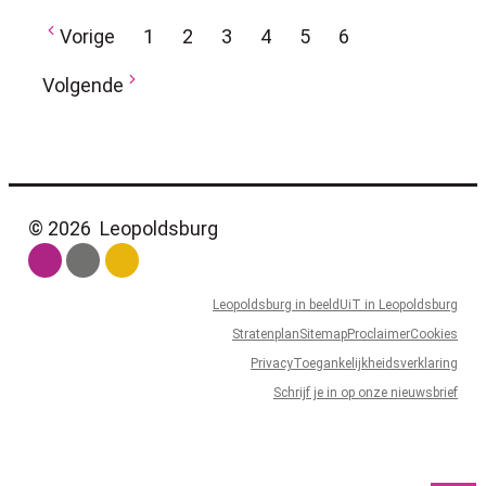
pagina
pagina
Huidige pagina, pagina
pagina
pagina
pagina
Vorige
1
2
3
4
5
6
Volgende
© 2026
Leopoldsburg
Leopoldsburg in beeld
UiT in Leopoldsburg
Stratenplan
Sitemap
Proclaimer
Cookies
Privacy
Toegankelijkheidsverklaring
Schrijf je in op onze nieuwsbrief