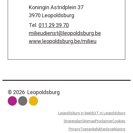
Adres
Koningin Astridplein 37
,
3970
Leopoldsburg
Tel.
011 29 39 70
E-mail
milieudienst
@
leopoldsburg.be
Website
www.leopoldsburg.be/milieu
© 2026
Leopoldsburg
Leopoldsburg in beeld
UiT in Leopoldsburg
Stratenplan
Sitemap
Proclaimer
Cookies
Privacy
Toegankelijkheidsverklaring