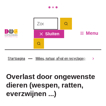
Naar inhoud
Waarmee kunnen we jou helpen? Wat 
Zoeken
Leopoldsburg
Menu
Sluiten
Zoek tonen / verbergen
Startpagina
Milieu, natuur, afval en recyclagepark
Die
scroll
Overlast door ongewenste
dieren (wespen, ratten,
everzwijnen ...)