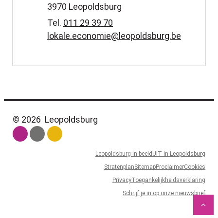
,
3970
Leopoldsburg
Tel.
011 29 39 70
E-mail
lokale.economie
@
leopoldsburg.be
© 2026
Leopoldsburg
Leopoldsburg in beeld
UiT in Leopoldsburg
Stratenplan
Sitemap
Proclaimer
Cookies
Privacy
Toegankelijkheidsverklaring
Schrijf je in op onze nieuwsbrief
Naa