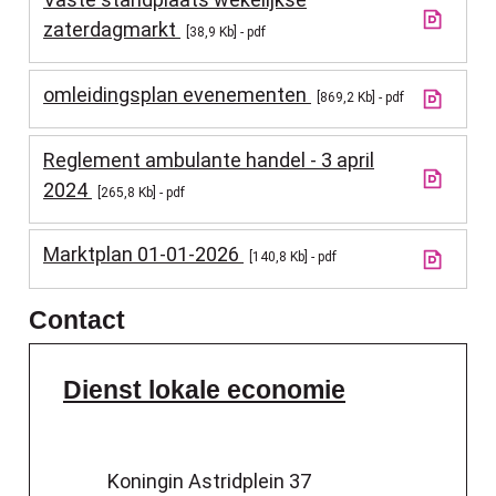
zaterdagmarkt
38,9 Kb
pdf
omleidingsplan evenementen
869,2 Kb
pdf
Reglement ambulante handel - 3 april
2024
265,8 Kb
pdf
Marktplan 01-01-2026
140,8 Kb
pdf
Contact
Dienst lokale economie
Adres
Koningin Astridplein 37