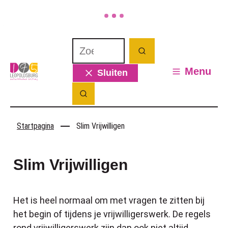
Naar inhoud
Waarmee kunnen we jou helpen? Wat 
Zoeken
Leopoldsburg
Menu
Sluiten
Zoek tonen / verbergen
Startpagina
Slim Vrijwilligen
Slim Vrijwilligen
Het is heel normaal om met vragen te zitten bij
het begin of tijdens je vrijwilligerswerk. De regels
rond vrijwilligerswerk zijn dan ook niet altijd