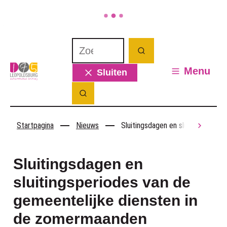
Naar inhoud
Waarmee kunnen we jou helpen? Wat 
Zoeken
Leopoldsburg
Menu
Sluiten
Zoek tonen / verbergen
Startpagina
Nieuws
Sluitingsdagen en sluitingsperio
scroll
Sluitingsdagen en
sluitingsperiodes van de
gemeentelijke diensten in
de zomermaanden