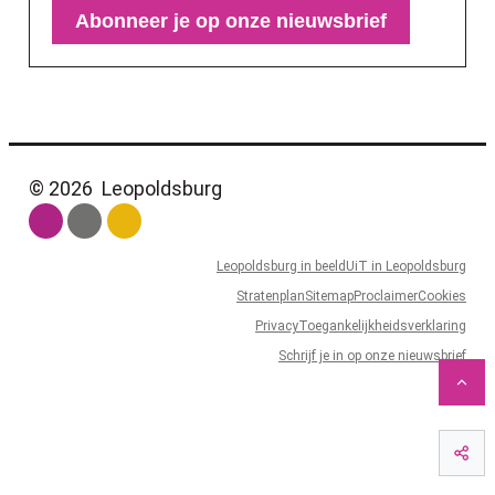
Abonneer je op onze nieuwsbrief
© 2026
Leopoldsburg
Leopoldsburg in beeld
UiT in Leopoldsburg
Stratenplan
Sitemap
Proclaimer
Cookies
Privacy
Toegankelijkheidsverklaring
Schrijf je in op onze nieuwsbrief
Naa
Dee
LCP