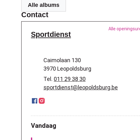
Alle albums
Contact
Alle openingsur
Sportdienst
Adres
Caimolaan 130
,
3970
Leopoldsburg
Tel.
011 29 38 30
E-mail
sportdienst
@
leopoldsburg.be
Facebook
Instagram
Sportdienst
Sportdienst
Vandaag