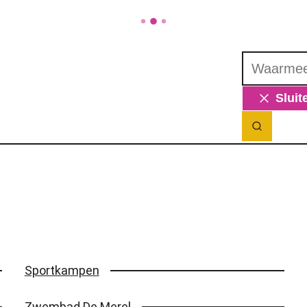
Waarmee ku
Sluit
Zoek ton
Sportkampen
Zwembad De Merel