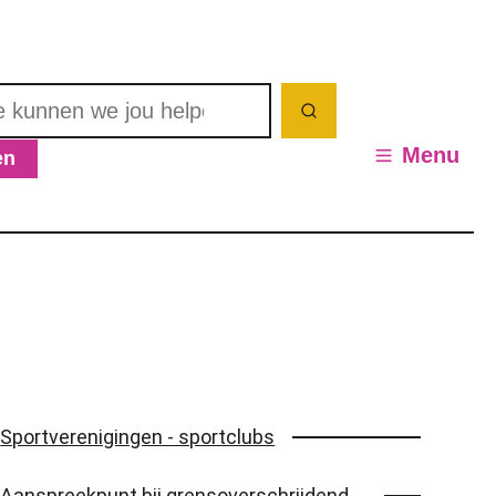
nnen we jou helpen? Wat zoek je?
Zoeken
Menu
en
en / verbergen
Sportverenigingen - sportclubs
Aanspreekpunt bij grensoverschrijdend