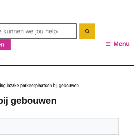
nnen we jou helpen? Wat zoek je?
Zoeken
Menu
en
en / verbergen
ng inzake parkeerplaatsen bij gebouwen
bij gebouwen