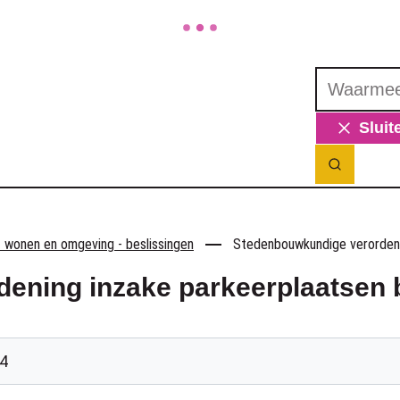
Waarmee ku
Sluit
Zoek ton
 wonen en omgeving - beslissingen
Stedenbouwkundige verordeni
ening inzake parkeerplaatsen 
4