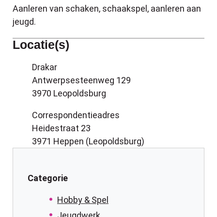
Aanleren van schaken, schaakspel, aanleren aan
jeugd.
Locatie(s)
Naam
Drakar
Adres
Antwerpsesteenweg 129
,
3970
Leopoldsburg
Naam
Correspondentieadres
Adres
Heidestraat 23
,
3971
Heppen (Leopoldsburg)
Categorie
Hobby & Spel
Jeugdwerk