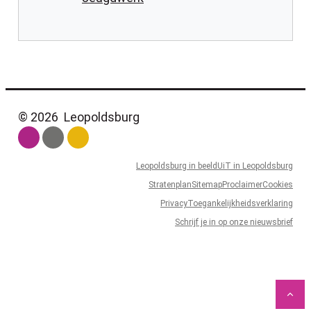
© 2026
Leopoldsburg
Leopoldsburg in beeld
UiT in Leopoldsburg
Stratenplan
Sitemap
Proclaimer
Cookies
Privacy
Toegankelijkheidsverklaring
Schrijf je in op onze nieuwsbrief
LCP
Naa