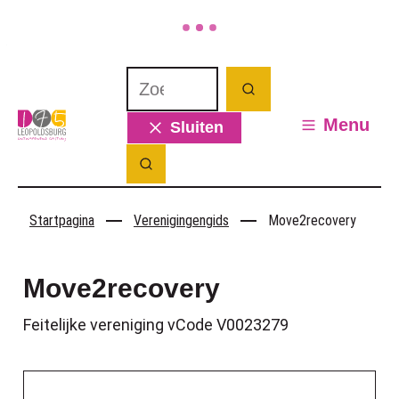
Naar inhoud
Waarmee kunnen we jou helpen? Wat 
Zoeken
Leopoldsburg
Menu
Sluiten
Zoek tonen / verbergen
Startpagina
Verenigingengids
Move2recovery
Move2recovery
Type
Feitelijke vereniging
vCode
V0023279