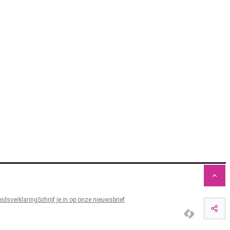
Naa
idsverklaring
Schrijf je in op onze nieuwsbrief
Dee
LCP nv 