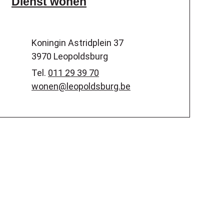
Dienst wonen
Adres
Koningin Astridplein 37
,
3970
Leopoldsburg
Tel.
011 29 39 70
E-mail
wonen
@
leopoldsburg.be