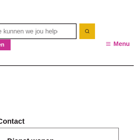
nnen we jou helpen? Wat zoek je?
Zoeken
Menu
en
en / verbergen
Contact