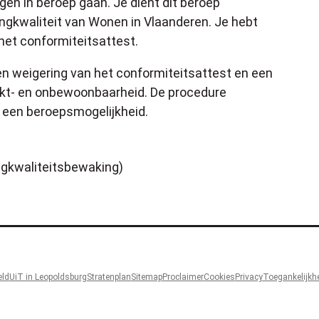
en in beroep gaan. Je dient dit beroep
ngkwaliteit van Wonen in Vlaanderen. Je hebt
het conformiteitsattest.
een weigering van het conformiteitsattest en een
kt- en onbewoonbaarheid. De procedure
 een beroepsmogelijkheid.
gkwaliteitsbewaking)
eld
UiT in Leopoldsburg
Stratenplan
Sitemap
Proclaimer
Cookies
Privacy
Toegankelijkhe